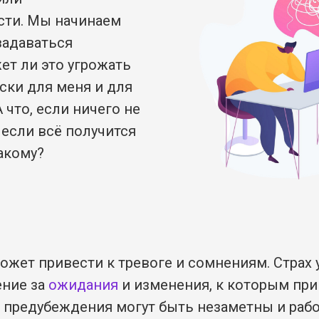
сти. Мы начинаем
задаваться
ет ли это угрожать
ски для меня и для
 что, если ничего не
 если всё получится
такому?
может привести к тревоге и сомнениям. Страх
ение за
ожидания
и изменения, к которым при
и предубеждения могут быть незаметны и рабо