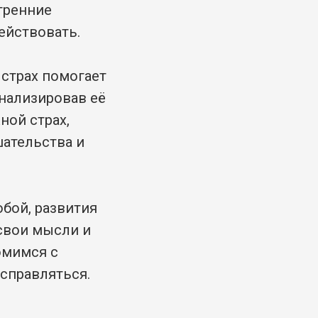
тренние
ействовать.
, страх помогает
анализировав её
ной страх,
шательства и
бой, развития
свои мысли и
омимся с
 справляться.