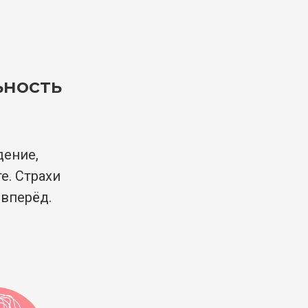
ьность
дение,
е. Страхи
вперёд.