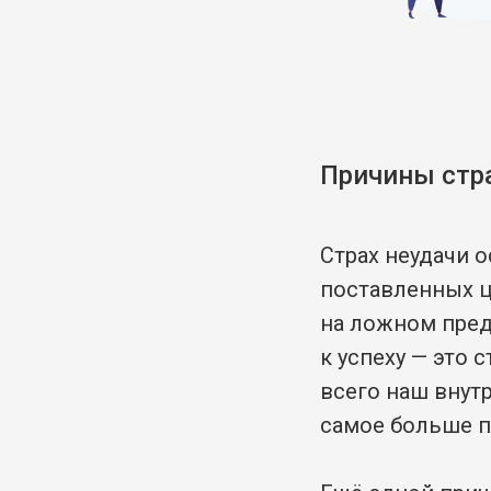
Причины стра
Страх неудачи 
поставленных ц
на ложном предс
к успеху — это 
всего наш внут
самое больше п