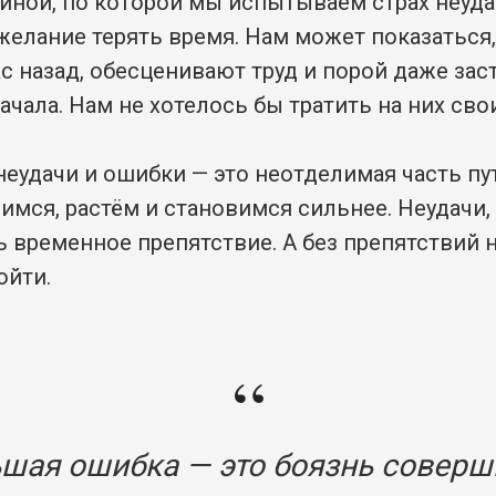
иной, по которой мы испытываем страх неуда
желание терять время. Нам может показаться
с назад, обесценивают труд и порой даже за
ачала. Нам не хотелось бы тратить на них сво
еудачи и ошибки — это неотделимая часть пути
мся, растём и становимся сильнее. Неудачи,
ь временное препятствие. А без препятствий 
ойти.
“
шая ошибка — это боязнь соверш