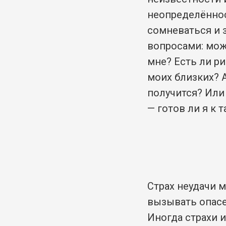
неопределённо
сомневаться и 
вопросами: мож
мне? Есть ли ри
моих близких? А
получится? Или
— готов ли я к 
Страх неудачи 
вызывать опас
Иногда страхи 