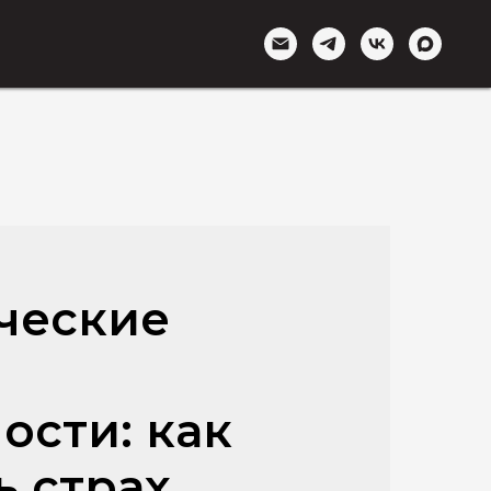
ческие
ости: как
ь страх