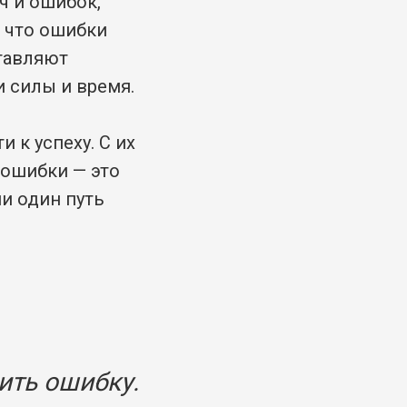
ч и ошибок,
, что ошибки
ставляют
и силы и время.
 к успеху. С их
 ошибки — это
ни один путь
ить ошибку.