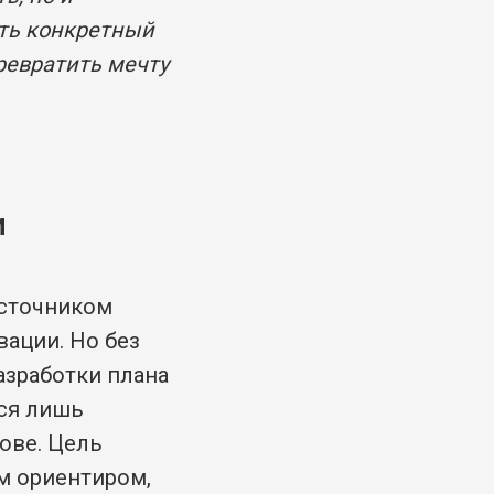
ить конкретный
ревратить мечту
и
сточником
ации. Но без
азработки плана
тся лишь
ове. Цель
м ориентиром,