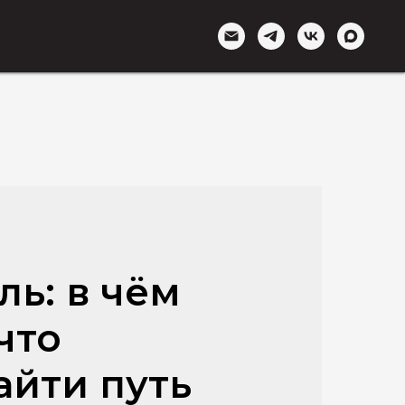
ль: в чём
что
айти путь