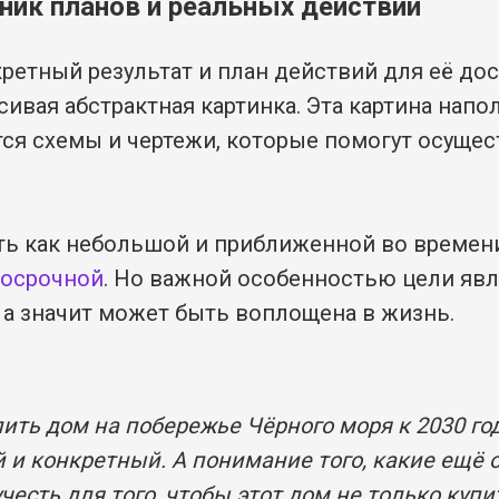
ник планов и реальных действий
кретный результат и план действий для её до
сивая абстрактная картинка. Эта картина напо
тся схемы и чертежи, которые помогут осущес
ь как небольшой и приближенной во времени,
госрочной
. Но важной особенностью цели явля
, а значит может быть воплощена в жизнь.
ить дом на побережье Чёрного моря к 2030 го
 и конкретный. А понимание того, какие ещё 
честь для того, чтобы этот дом не только купит