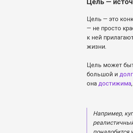
Цель — источ
Цель — это кон
— не просто кра
к ней прилагаю
жизни.
Цель может быт
большой и
дол
она
достижима
Например, куп
реалистичный
понадобится у