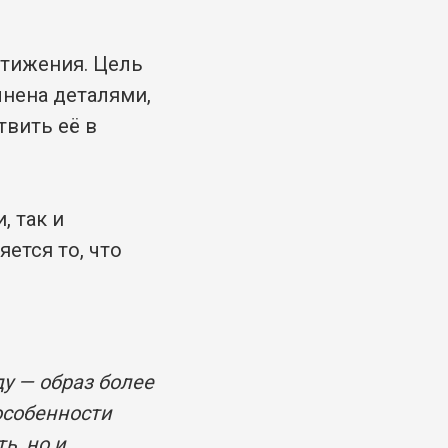
стижения. Цель
лнена деталями,
твить её в
 так и
ется то, что
ду — образ более
особенности
ь, но и