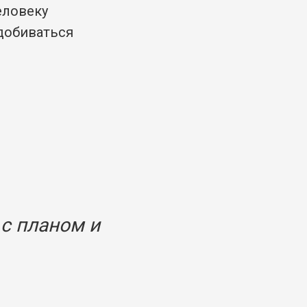
еловеку
добиваться
 с планом и