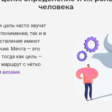
человека
и
цель
часто звучат
 понимании, так и в
ествления имеют
чия. Мечта — это
 тогда как цель —
 маршрут с чётко
и
вехами
.