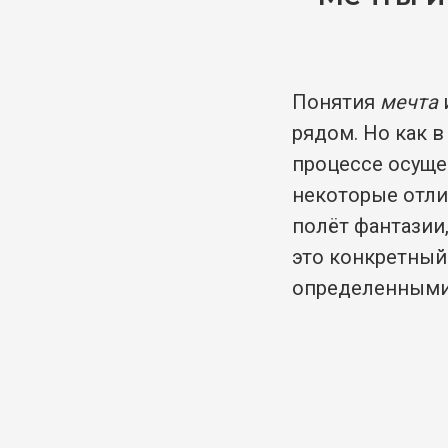
Понятия
мечта
рядом. Но как в
процессе осущ
некоторые отли
полёт фантазии,
это конкретный
определенным