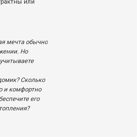
трактны или
ая мечта обычно
жении. Но
 учитываете
 домик? Сколько
то и комфортно
беспечите его
дтопления?