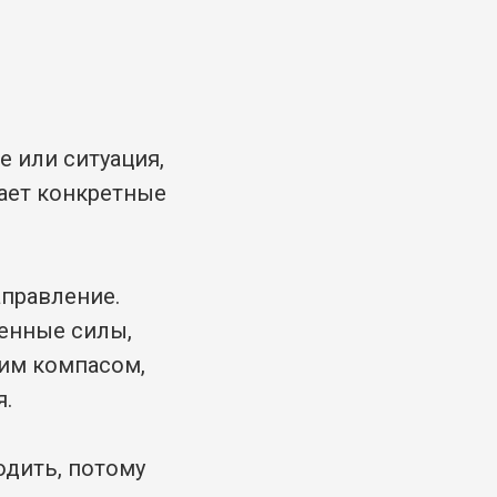
е или ситуация,
мает конкретные
правление.
венные силы,
ним компасом,
я.
одить, потому