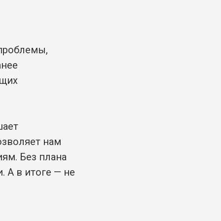
проблемы,
анее
ющих
шает
озволяет нам
ям. Без плана
 А в итоге — не