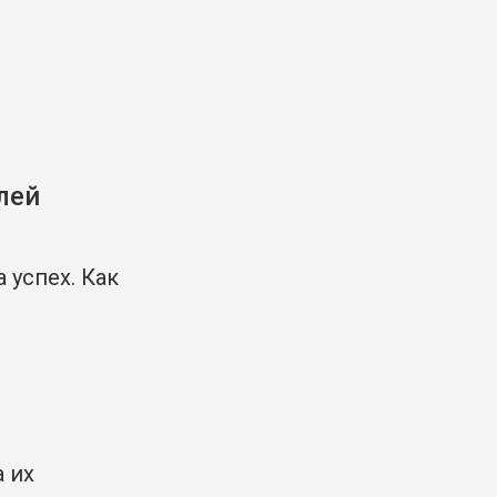
лей
 успех. Как
 их