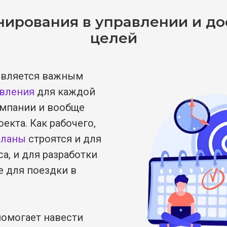
нирования в управлении и д
целей
вляется важным
авления
для каждой
омпании и вообще
екта. Как рабочего,
ланы
строятся и для
а, и для разработки
е для поездки в
омогает навести