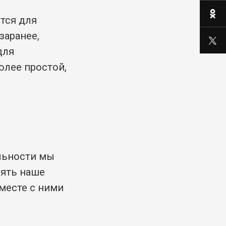
тся для
заранее,
для
олее простой,
ельности мы
ять наше
месте с ними