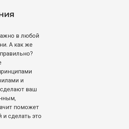
ния
важно в любой
ни. А как же
 правильно?
е
принципами
вилами и
 сделают ваш
енным,
начит поможет
 и сделать это