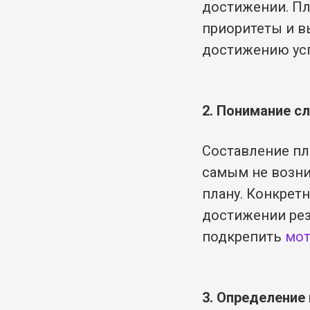
достижении. Пл
приоритеты и в
достижению усп
2. Понимание с
Составление пл
самым не возни
плану. Конкрет
достижении рез
подкрепить
мо
3. Определение