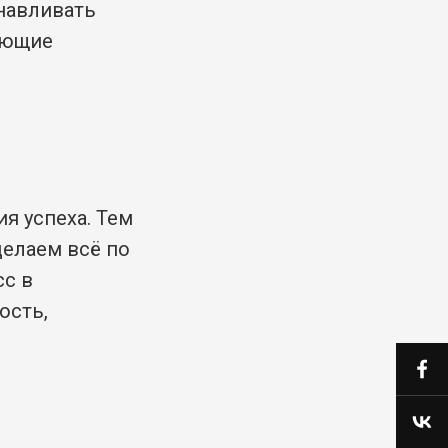
навливать
ующие
я успеха. Тем
делаем всё по
сс в
ость,