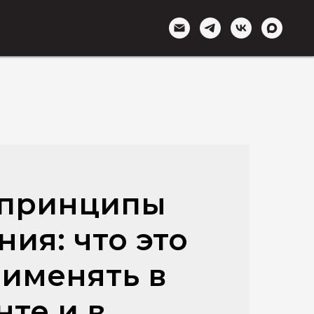
 принципы
ия: что это
рименять в
те и в